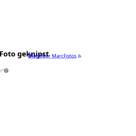
 Foto geknipst
Blog
Über Marc
Fotos
 ✅😄