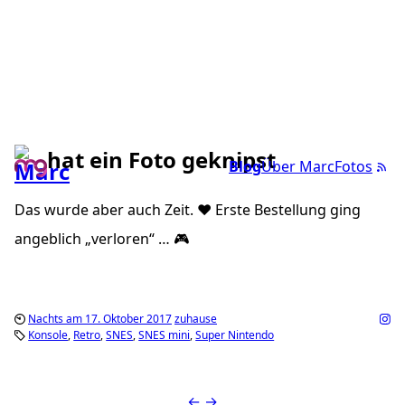
hat ein Foto geknipst
Blog
Über Marc
Fotos
Das wurde aber auch Zeit. ❤️ Erste Bestellung ging
angeblich „verloren“ … 🎮
Nachts am 17. Oktober 2017
zuhause
Konsole
Retro
SNES
SNES mini
Super Nintendo
←
→