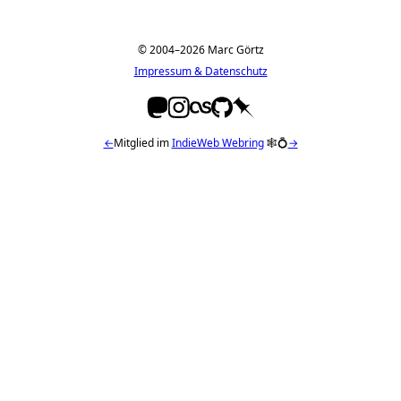
© 2004–2026 Marc Görtz
Impressum & Datenschutz
←
Mitglied im
IndieWeb Webring
🕸💍
→