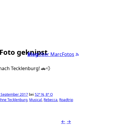
 Foto geknipst
Blog
Über Marc
Fotos
nach Tecklenburg! 🚗💨
. September 2017
bei
52°
N
,
8°
O
bühne Tecklenburg
Musical
Rebecca
Roadtrip
←
→