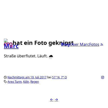
hat ein Foto geknipst
Blog
Über Marc
Fotos
Straße überflutet. Läuft. 🌧
Nachmittags am 19. Juli 2017
bei
51°
N
,
7°
O
Areo Turm
Köln
Regen
←
→