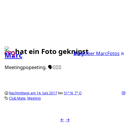
hat ein Foto geknipst
Blog
Über Marc
Fotos
Meetingpopeeting. 🗣🤷🏻‍♂️
Nachmittags am 14. Juni 2017
bei
51°
N
,
7°
O
Club Mate
Meeting
←
→