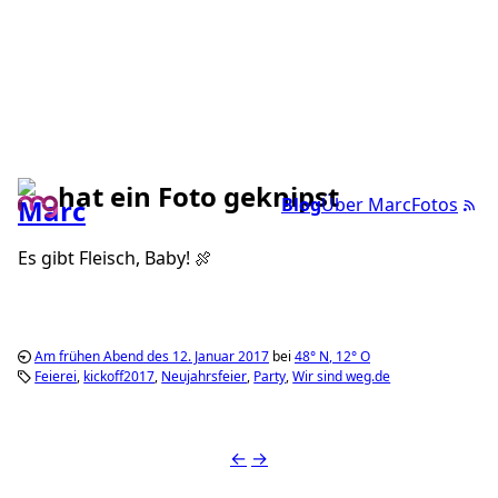
hat ein Foto geknipst
Blog
Über Marc
Fotos
Es gibt Fleisch, Baby! 🍖
Am frühen Abend des 12. Januar 2017
bei
48°
N
,
12°
O
Feierei
kickoff2017
Neujahrsfeier
Party
Wir sind weg.de
←
→