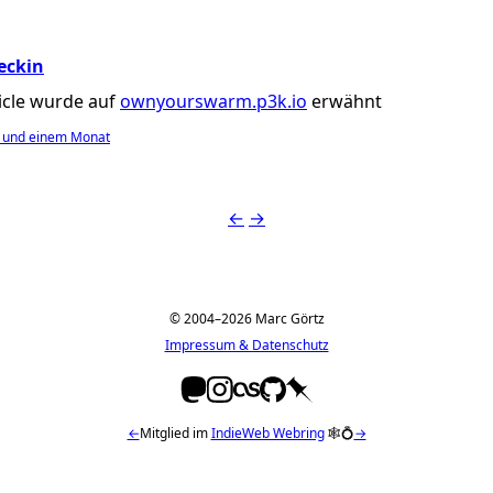
eckin
ticle wurde auf
ownyourswarm.p3k.io
erwähnt
n und einem Monat
←
→
© 2004–2026 Marc Görtz
Impressum & Datenschutz
←
Mitglied im
IndieWeb Webring
🕸💍
→