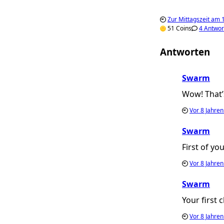
Zur Mittagszeit am 1
51 Coins
4 Antwor
Antworten
Swarm
Wow! That’s
Vor
8 Jahre
Swarm
First of yo
Vor
8 Jahre
Swarm
Your first 
Vor
8 Jahre