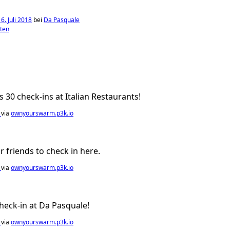
6. Juli 2018
bei
Da Pasquale
ten
 30 check-ins at Italian Restaurants!
n
via
ownyourswarm.p3k.io
ur friends to check in here.
n
via
ownyourswarm.p3k.io
check-in at Da Pasquale!
n
via
ownyourswarm.p3k.io