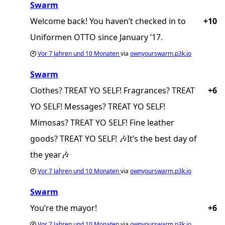
Swarm
Welcome back! You haven’t checked in to
+10
Uniformen OTTO since January ’17.
Vor
7 Jahren und 10 Monaten
via
ownyourswarm.p3k.io
Swarm
Clothes? TREAT YO SELF! Fragrances? TREAT
+6
YO SELF! Messages? TREAT YO SELF!
Mimosas? TREAT YO SELF! Fine leather
goods? TREAT YO SELF! 🎶It’s the best day of
the year🎶
Vor
7 Jahren und 10 Monaten
via
ownyourswarm.p3k.io
Swarm
You’re the mayor!
+6
Vor
7 Jahren und 10 Monaten
via
ownyourswarm.p3k.io