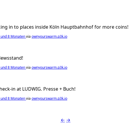
ing in to places inside Köln Hauptbahnhof for more coins!
n und 8 Monaten
via
ownyourswarm.p3k.io
 Newsstand!
n und 8 Monaten
via
ownyourswarm.p3k.io
check-in at LUDWIG. Presse + Buch!
n und 8 Monaten
via
ownyourswarm.p3k.io
←
→