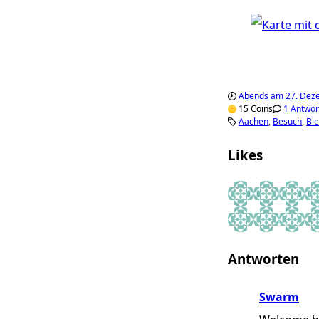
Abends am 27. Dez
15 Coins
1 Antwor
Aachen
Besuch
Bie
Likes
Wrenches Whisk
Mort Subite
Daniel
Ni
Marika Schmitt
Chantelle
Mary
In
Antworten
Swarm