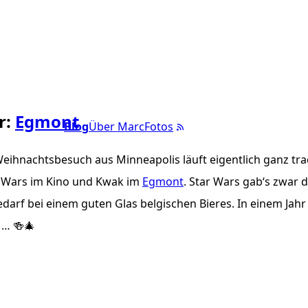
r:
Egmont
Blog
Über Marc
Fotos
Weihnachtsbesuch aus Minneapolis läuft eigentlich ganz trad
r Wars im Kino und Kwak im
Egmont
. Star Wars gab‘s zwar d
edarf bei einem guten Glas belgischen Bieres. In einem Jahr
 … 🍻🎄