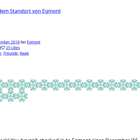
ember 2018
bei
Egmont
t
25 Likes
r
Freunde
Kwak
y and Wood
a Lang
cole Meessen
⚓️ Stefan ⚓️
Stefan
Alina Rademacher
Viajeros de Argentina
Lisa 🎀
Iteru 🇨🇭
Natascha van Crüchten
Liebemomente - Das Ori
Anki
Simon
Julia
🕊 𝕊
a van der Biesen
Christina
Fabio