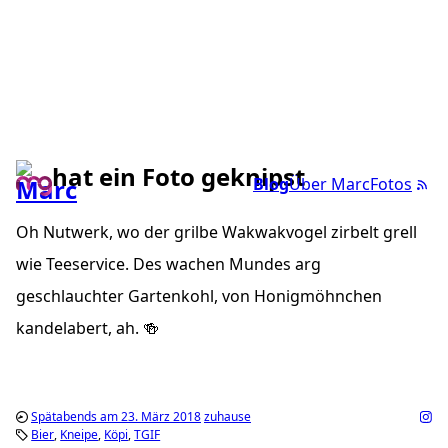
hat ein Foto geknipst
Blog
Über Marc
Fotos
Oh Nutwerk, wo der grilbe Wakwakvogel zirbelt grell
wie Teeservice. Des wachen Mundes arg
geschlauchter Gartenkohl, von Honigmöhnchen
kandelabert, ah. 🍻
Spätabends am 23. März 2018
zuhause
Bier
Kneipe
Köpi
TGIF