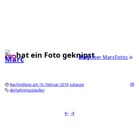
hat ein Foto geknipst
Blog
Über Marc
Fotos
Nachmittags am 10. Februar 2018
zuhause
derhahnmusslaufen
←
→