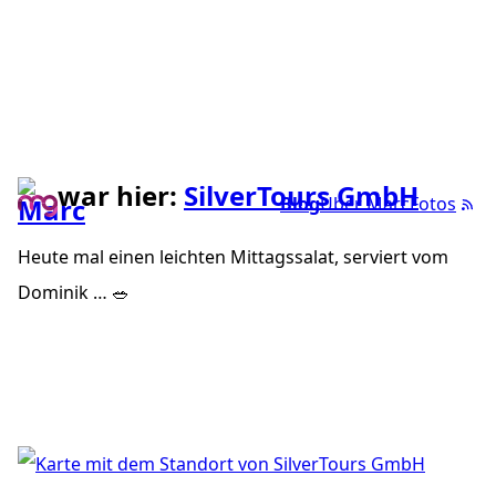
war hier:
SilverTours GmbH
Blog
Über Marc
Fotos
Heute mal einen leichten Mittagssalat, serviert vom
Dominik … 🥗