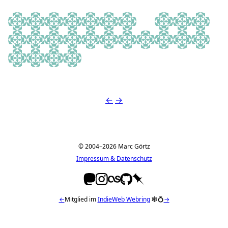
Thomas
Golf in Germany
PositivePowerForChildren.e.V.
Greta♡
Julia
Pat
Nico Hbn
Christina
Anne💎
Astrid Knops-
Michelle
Lisa 🧸
XoxoL
JANINA ✨
Kathrin
DC Grenzland
Cedric Jakobs
Lea🌼
Lucia🌺
⚓️ Stefan ⚓️
...Home....201
Jo Vliex
Natascha van Crüchten
Jens Paulis
Anki
Ina vdB
←
→
© 2004–2026 Marc Görtz
Impressum & Datenschutz
←
Mitglied im
IndieWeb Webring
🕸💍
→