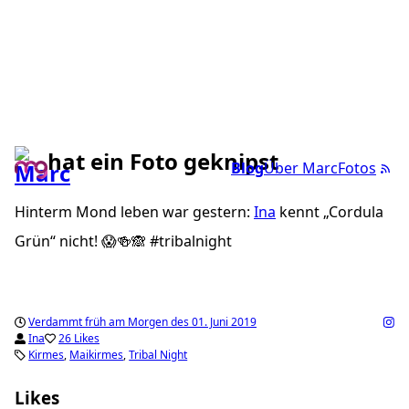
hat ein Foto geknipst
Blog
Über Marc
Fotos
Hinterm Mond leben war gestern:
Ina
kennt „Cordula
Grün“ nicht! 😱🍻🙈 #tribalnight
Verdammt früh am Morgen des 01. Juni 2019
Ina
26 Likes
Kirmes
Maikirmes
Tribal Night
Likes