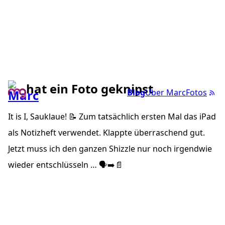
hat ein Foto geknipst
Blog
Über Marc
Fotos
It is I, Sauklaue! 📝 Zum tatsächlich ersten Mal das iPad
als Notizheft verwendet. Klappte überraschend gut.
Jetzt muss ich den ganzen Shizzle nur noch irgendwie
wieder entschlüsseln … 🗣➡️📄