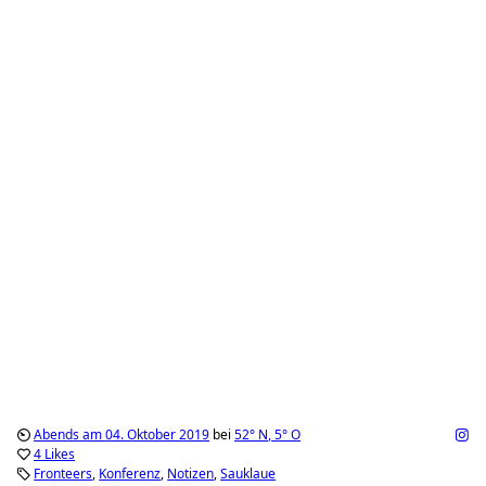
Abends am 04. Oktober 2019
bei
52°
N
,
5°
O
4 Likes
Fronteers
Konferenz
Notizen
Sauklaue