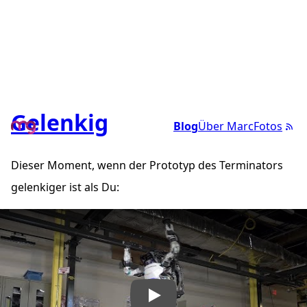
Gelenkig
Blog
Über Marc
Fotos
Dieser Moment, wenn der Prototyp des Terminators
gelenkiger ist als Du:
„More Parkour Atlas“ abspielen