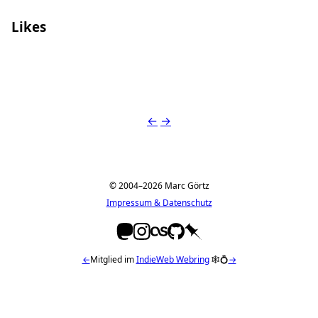
Likes
Mario Eijkemans
←
→
© 2004–2026 Marc Görtz
Impressum & Datenschutz
←
Mitglied im
IndieWeb Webring
🕸💍
→