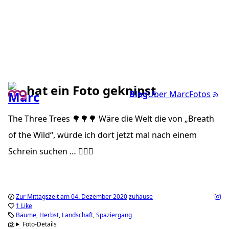
hat ein Foto geknipst
Blog
Über Marc
Fotos
The Three Trees 🌳🌳🌳 Wäre die Welt die von „Breath
of the Wild“, würde ich dort jetzt mal nach einem
Schrein suchen … 🕵🏻‍♂️
Zur Mittagszeit am 04. Dezember 2020
zuhause
1 Like
Bäume
Herbst
Landschaft
Spaziergang
Foto-Details