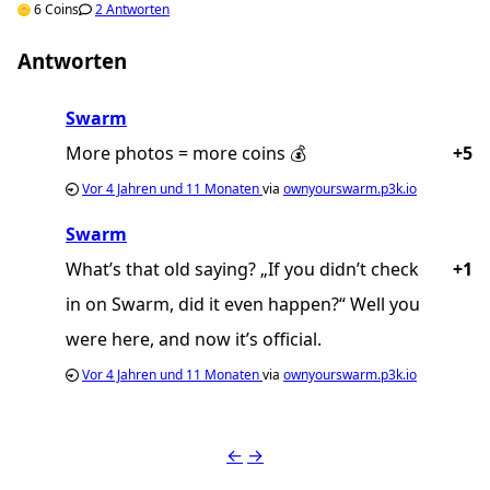
6 Coins
2 Antworten
Antworten
Swarm
More photos = more coins 💰
+5
Vor
4 Jahren und 11 Monaten
via
ownyourswarm.p3k.io
Swarm
What’s that old saying? „If you didn’t check
+1
in on Swarm, did it even happen?“ Well you
were here, and now it’s official.
Vor
4 Jahren und 11 Monaten
via
ownyourswarm.p3k.io
←
→