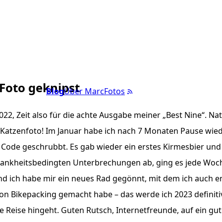
 Foto geknipst
Blog
Über Marc
Fotos
2022, Zeit also für die achte Ausgabe meiner „Best Nine“. Na
Katzenfoto! Im Januar habe ich nach 7 Monaten Pause wied
ode geschrubbt. Es gab wieder ein erstes Kirmesbier und vi
rankheitsbedingten Unterbrechungen ab, ging es jede Woch
 ich habe mir ein neues Rad gegönnt, mit dem ich auch en
on Bikepacking gemacht habe – das werde ich 2023 definiti
e Reise hingeht. Guten Rutsch, Internetfreunde, auf ein gut