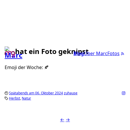
hat ein Foto geknipst
Blog
Über Marc
Fotos
Emoji der Woche: 🍂
Spätabends am 06. Oktober 2024
zuhause
Herbst
Natur
←
→