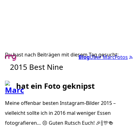
Du hast nach Beiträgen mit diesem Tag gesucht:
Blog
Über Marc
Fotos
2015 Best Nine
hat ein Foto geknipst
Meine offenbar besten Instagram-Bilder 2015 –
vielleicht sollte ich in 2016 mal weniger Essen
fotografieren… 😣 Guten Rutsch Euch! 🎉🍾🎊🍻