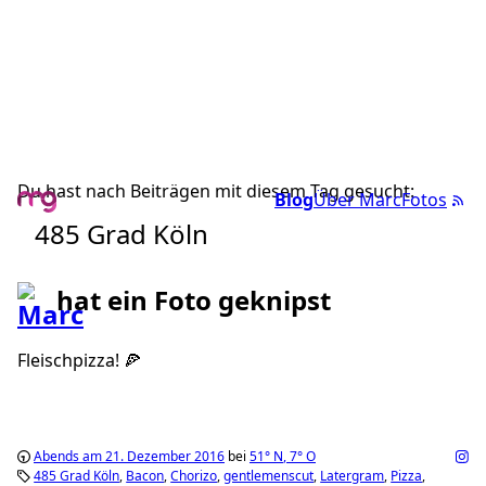
Du hast nach Beiträgen mit diesem Tag gesucht:
Blog
Über Marc
Fotos
485 Grad Köln
hat ein Foto geknipst
Fleischpizza! 🍕
Abends am 21. Dezember 2016
bei
51°
N
,
7°
O
485 Grad Köln
Bacon
Chorizo
gentlemenscut
Latergram
Pizza