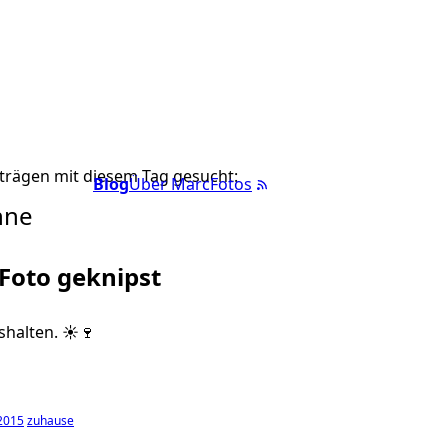
trägen mit diesem Tag gesucht:
Blog
Über Marc
Fotos
nne
 Foto geknipst
ushalten. ☀️🍷
 2015
zuhause