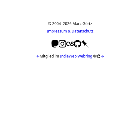
© 2004–2026 Marc Görtz
Impressum & Datenschutz
←
Mitglied im
IndieWeb Webring
🕸💍
→