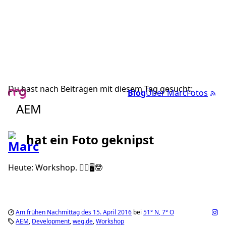
Du hast nach Beiträgen mit diesem Tag gesucht:
Blog
Über Marc
Fotos
AEM
hat ein Foto geknipst
Heute: Workshop. ☝🏼️🖥🤓
Am frühen Nachmittag des 15. April 2016
bei
51°
N
,
7°
O
AEM
Development
weg.de
Workshop