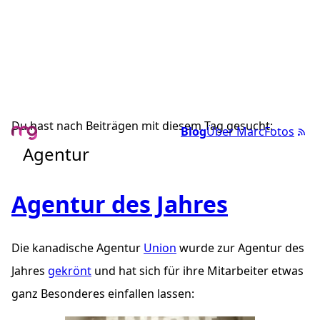
Du hast nach Beiträgen mit diesem Tag gesucht:
Blog
Über Marc
Fotos
Agentur
Agentur des Jahres
Die kanadische Agentur
Union
wurde zur Agentur des
Jahres
gekrönt
und hat sich für ihre Mitarbeiter etwas
ganz Besonderes einfallen lassen: