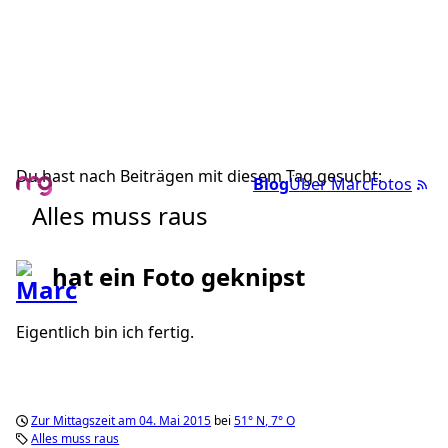
Du hast nach Beiträgen mit diesem Tag gesucht:
Blog
Über Marc
Fotos
Alles muss raus
hat ein Foto geknipst
Eigentlich bin ich fertig.
Zur Mittagszeit am 04. Mai 2015
bei
51°
N
,
7°
O
Alles muss raus