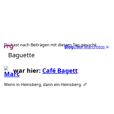
Du hast nach Beiträgen mit diesem Tag gesucht:
Blog
Über Marc
Fotos
Baguette
war hier:
Café Bagett
Wenn in Heinsberg, dann ein Heinsberg. 🥖