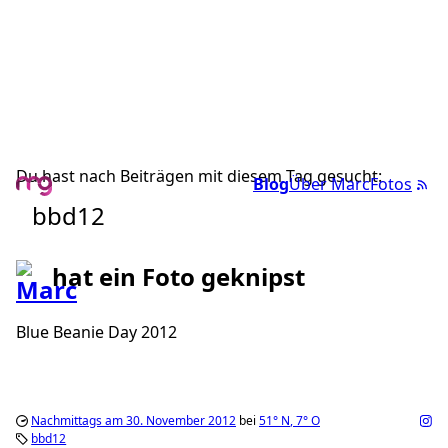
Du hast nach Beiträgen mit diesem Tag gesucht:
Blog
Über Marc
Fotos
bbd12
hat ein Foto geknipst
Blue Beanie Day 2012
Nachmittags am 30. November 2012
bei
51°
N
,
7°
O
bbd12