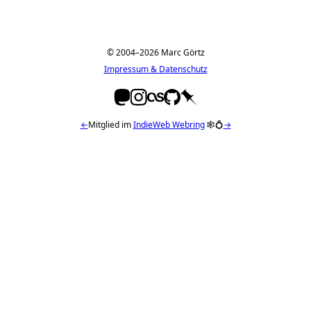
© 2004–2026 Marc Görtz
Impressum & Datenschutz
←
Mitglied im
IndieWeb Webring
🕸💍
→