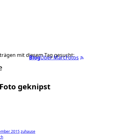
trägen mit diesem Tag gesucht:
Blog
Über Marc
Fotos
e
 Foto geknipst
ember 2015
zuhause
ch