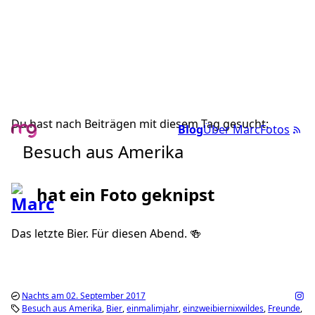
Du hast nach Beiträgen mit diesem Tag gesucht:
Blog
Über Marc
Fotos
Besuch aus Amerika
hat ein Foto geknipst
Das letzte Bier. Für diesen Abend. 🍻
Nachts am 02. September 2017
Besuch aus Amerika
Bier
einmalimjahr
einzweibiernixwildes
Freunde