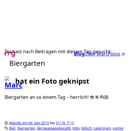
Du hast nach Beiträgen mit diesem Tag gesucht:
Blog
Über Marc
Fotos
Biergarten
hat ein Foto geknipst
Biergarten an so einem Tag – herrlich! 🍻☀️👌🏼
Abends am 04. Juni 2015
bei
51°
N
,
7°
O
Bier
Biergarten
derneuepapabezahlt
Köln
Kölsch
Latergram
sonnig