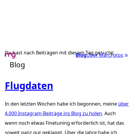
Du hast nach Beiträgen mit diesem Tag gesucht:
Blog
Über Marc
Fotos
Blog
Flugdaten
In den letzten Wochen habe ich begonnen, meine
über
4.000 Instagram-Beiträge ins Blog zu holen
. Auch
wenn noch etwas Finetuning erforderlich ist, hat das
soweit ganz gut geklappt. Über die Jahre habe ich