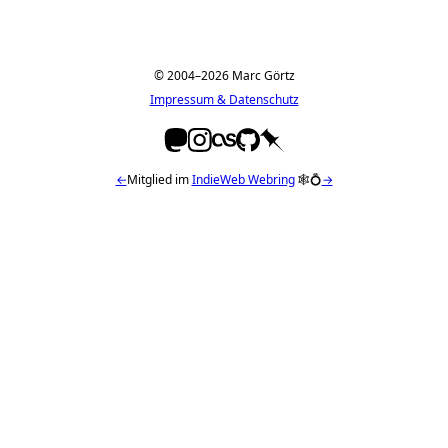
© 2004–2026 Marc Görtz
Impressum & Datenschutz
←
Mitglied im
IndieWeb Webring
🕸💍
→