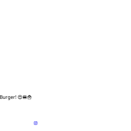
-Burger! 😍🍔🍟