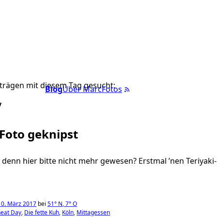
trägen mit diesem Tag gesucht:
Blog
Über Marc
Fotos
y
 Foto geknipst
h denn hier bitte nicht mehr gewesen? Erstmal ’nen Teriyaki
10. März 2017
bei
51°
N
,
7°
O
eat Day
Die fette Kuh
Köln
Mittagessen