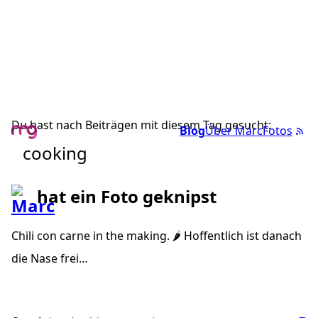
Du hast nach Beiträgen mit diesem Tag gesucht:
Blog
Über Marc
Fotos
cooking
hat ein Foto geknipst
Chili con carne in the making. 🌶 Hoffentlich ist danach
die Nase frei…