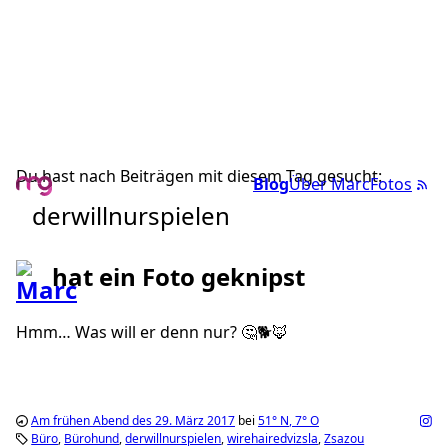
Du hast nach Beiträgen mit diesem Tag gesucht:
Blog
Über Marc
Fotos
derwillnurspielen
hat ein Foto geknipst
Hmm… Was will er denn nur? 🤔🐕🦊
Am frühen Abend des 29. März 2017
bei
51°
N
,
7°
O
Büro
Bürohund
derwillnurspielen
wirehairedvizsla
Zsazou