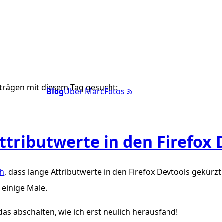
trägen mit diesem Tag gesucht:
Blog
Über Marc
Fotos
ttributwerte in den Firefox 
ch
, dass lange Attributwerte in den Firefox Devtools gekürz
einige Male.
as abschalten, wie ich erst neulich herausfand!