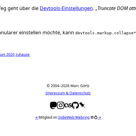
Weg geht über die
Devtools-Einstellungen
. „
Truncate DOM attr
nularer einstellen möchte, kann
devtools.markup.collapse*
Juni 2020
zuhause
© 2004–2026 Marc Görtz
Impressum & Datenschutz
←
Mitglied im
IndieWeb Webring
🕸💍
→