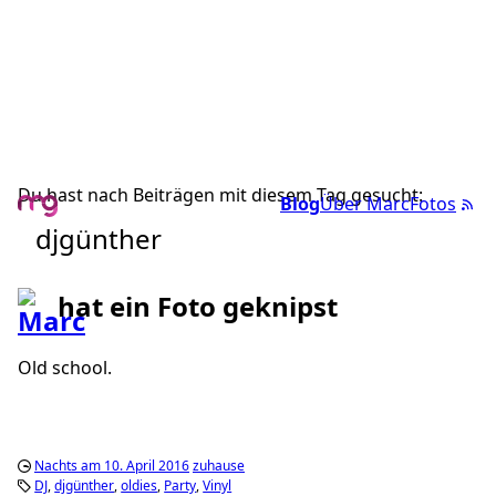
Du hast nach Beiträgen mit diesem Tag gesucht:
Blog
Über Marc
Fotos
djgünther
hat ein Foto geknipst
Old school.
Nachts am 10. April 2016
zuhause
DJ
djgünther
oldies
Party
Vinyl