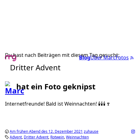
Du hast nach Beiträgen mit diesem Tag gesucht:
Blog
Über Marc
Fotos
Dritter Advent
hat ein Foto geknipst
Internetfreunde! Bald ist Weinnachten! 🕯🕯🕯🍷
Am frühen Abend des 12. Dezember 2021
zuhause
Advent
Dritter Advent
Rotwein
Weinnachten