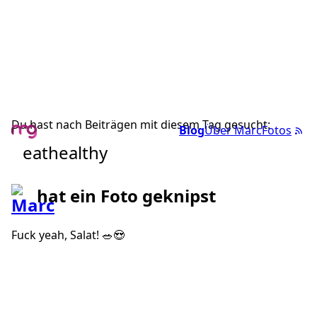
Du hast nach Beiträgen mit diesem Tag gesucht:
Blog
Über Marc
Fotos
eathealthy
hat ein Foto geknipst
Fuck yeah, Salat! 🥗😍