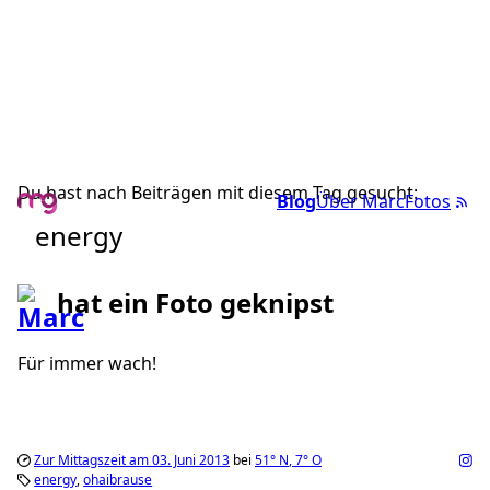
Du hast nach Beiträgen mit diesem Tag gesucht:
Blog
Über Marc
Fotos
energy
hat ein Foto geknipst
Für immer wach!
Zur Mittagszeit am 03. Juni 2013
bei
51°
N
,
7°
O
energy
ohaibrause