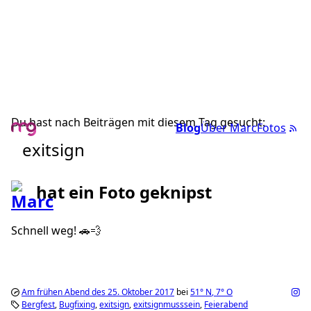
Du hast nach Beiträgen mit diesem Tag gesucht:
Blog
Über Marc
Fotos
exitsign
hat ein Foto geknipst
Schnell weg! 🚗💨
Am frühen Abend des 25. Oktober 2017
bei
51°
N
,
7°
O
Bergfest
Bugfixing
exitsign
exitsignmusssein
Feierabend