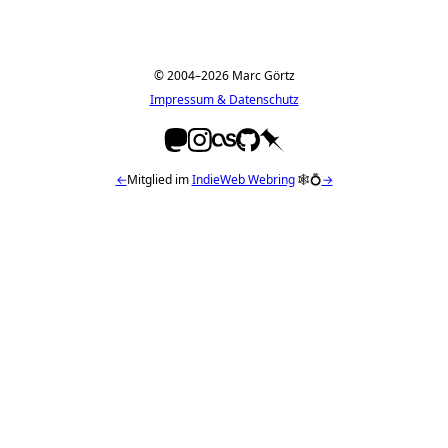
© 2004–2026 Marc Görtz
Impressum & Datenschutz
←
Mitglied im
IndieWeb Webring
🕸💍
→