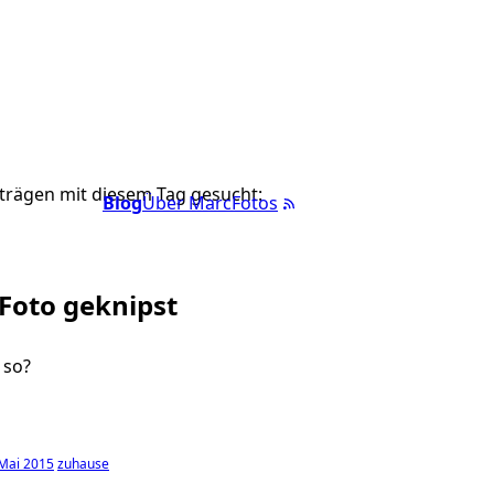
trägen mit diesem Tag gesucht:
Blog
Über Marc
Fotos
 Foto geknipst
 so?
Mai 2015
zuhause