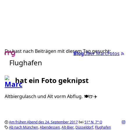
Du hast nach Beiträgen mit diesem Tag gesucht:
Blog
Über Marc
Fotos
Flughafen
hat ein Foto geknipst
Altbiergulasch und Alt vorm Abflug. 🍽🍺✈️
Am frühen Abend des 24. September 2017
bei
51°
N
,
7°
O
Ab nach München
Abendessen
Alt-Bier
Düsseldorf
Flughafen