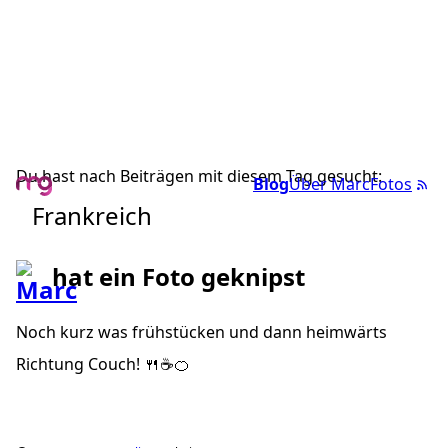
Du hast nach Beiträgen mit diesem Tag gesucht:
Blog
Über Marc
Fotos
Frankreich
hat ein Foto geknipst
Noch kurz was frühstücken und dann heimwärts
Richtung Couch! 🍴☕️🍊