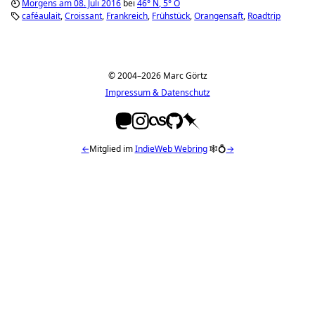
Morgens am 08. Juli 2016
bei
46°
N
,
5°
O
caféaulait
Croissant
Frankreich
Frühstück
Orangensaft
Roadtrip
© 2004–2026 Marc Görtz
Impressum & Datenschutz
←
Mitglied im
IndieWeb Webring
🕸💍
→