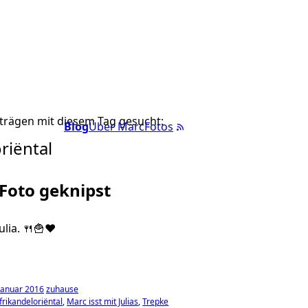
trägen mit diesem Tag gesucht:
Blog
Über Marc
Fotos
riëntal
 Foto geknipst
ulia. 🍴🍟❤️
Januar 2016
zuhause
frikandeloriëntal
Marc isst mit Julias
Trepke