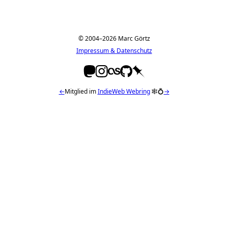
© 2004–2026 Marc Görtz
Impressum & Datenschutz
←
Mitglied im
IndieWeb Webring
🕸💍
→