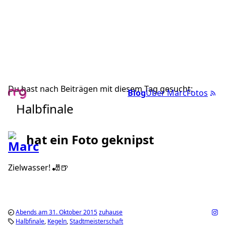
Du hast nach Beiträgen mit diesem Tag gesucht:
Blog
Über Marc
Fotos
Halbfinale
hat ein Foto geknipst
Zielwasser! 🎳🍺
Abends am 31. Oktober 2015
zuhause
Halbfinale
Kegeln
Stadtmeisterschaft