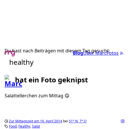
Du hast nach Beiträgen mit diesem Tag gesucht:
Blog
Über Marc
Fotos
healthy
hat ein Foto geknipst
Salattellerchen zum Mittag 😋
Zur Mittagszeit am 16. April 2014
bei
51°
N
,
7°
O
Food
healthy
Salat