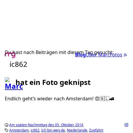
Du hast nach Beiträgen mit diesem Tag gesucht:
Blog
Über Marc
Fotos
ic862
hat ein Foto geknipst
Endlich geht’s wieder nach Amsterdam! 😍🇳🇱🚄
Am späten Nachmittag des 05. Oktober 2016
Amsterdam
ic862
Ich bin weg.de
Niederlande
Zugfahrt