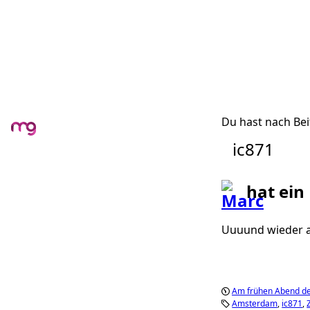
Du hast nach Bei
ic871
hat ein
Uuuund wieder ab
Am frühen Abend de
Amsterdam
ic871