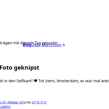
trägen mit diesem Tag gesucht:
Blog
Über Marc
Fotos
 Foto geknipst
 in den Selfkant! ❤️ Tot ziens, Amsterdam, es war mal wiede
s 07. Oktober 2016
bei
52°
N
,
5°
O
Zugfahrt