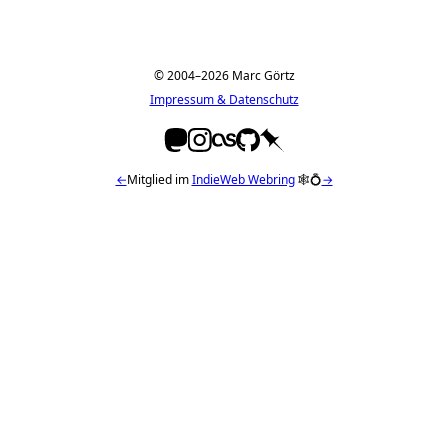
© 2004–2026 Marc Görtz
Impressum & Datenschutz
←
Mitglied im
IndieWeb Webring
🕸💍
→